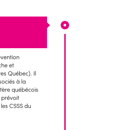
vention
che et
es Québec). Il
sociés à la
stère québécois
 prévoit
 les CSSS du