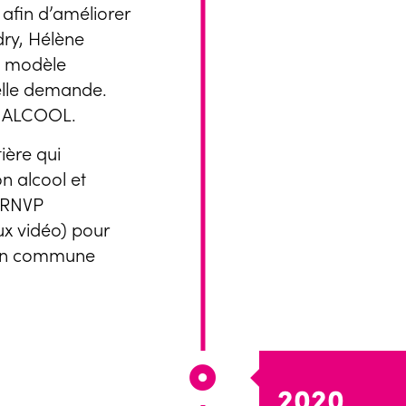
 afin d’améliorer
ry, Hélène
n modèle
éelle demande.
X ALCOOL.
ière qui
n alcool et
t RNVP
ux vidéo) pour
tion commune
2020